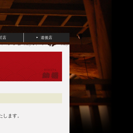
町店
道後店
いたします。