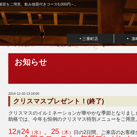
室をご用意。飲み放題付きコース6,000円～。
三番町店
湊
お知らせ
2014-12-20 13:18:00
クリスマスプレゼント！(終了)
クリスマスのイルミネーションが華やかな季節となりまし
助格では、今年も恒例のクリスマス特別メニューをご用意
12
24
、25
月
（
水）
（木）
日の2日間、ご来店のお客様