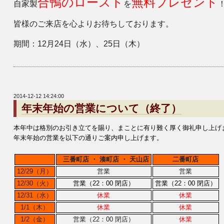
合鴨のロースト
無料プレゼント
自家製
を
皆様のご来店を心よりお待ちしております。
期間：12月24日（水）、25日（木）
2014-12-12 14:24:00
年末年始の営業について（終了）
本年中は格別のお引き立てを賜り、まことに有り難く厚く御礼申し上げ
年末年始の営業を以下の通りご案内申し上げます。
三番町店 ・ 湊町店 ・ 天山店
二番町店
12/29（月）
営業
営業
12/30（火）
営業（22：00 閉店）
営業（22：00 閉店）
12/31（水）
休業
休業
1/1（木）
休業
休業
1/2（金）
営業（22：00 閉店）
休業