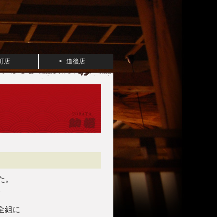
町店
道後店
た。
。
全組に