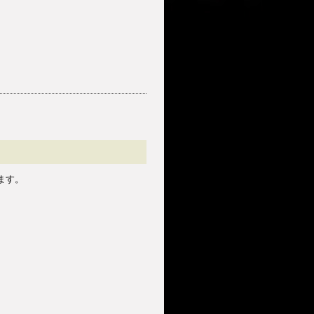
！
ます。