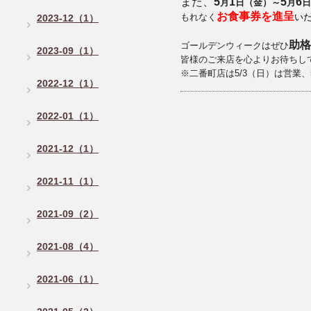
また、
5
1
5
6
月
日（金）～
月
日
お
食事券を進呈
もれなく
い
2023-12（1）
助格
ゴールデンウィークはぜひ
2023-09（1）
皆様のご来店を心よりお待ちし
※二番町店は5/3（日）は営業、
2022-12（1）
2022-01（1）
2021-12（1）
2021-11（1）
2021-09（2）
2021-08（4）
2021-06（1）