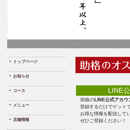
トップページ
お知らせ
LIN
コース
助格の
LINE公式アカウ
メニュー
登録するだけでゲットで
お得な情報を配信して
店舗情報
ぜひご登録ください！