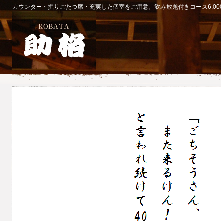
カウンター・掘りごたつ席・充実した個室をご用意。飲み放題付きコース6,00