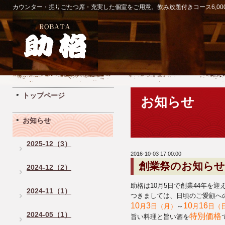
カウンター・掘りごたつ席・充実した個室をご用意。飲み放題付きコース6,00
トップページ
お知らせ
お知らせ
2025-12（3）
2016-10-03 17:00:00
創業祭のお知らせ
2024-12（2）
助格は10月5日で創業44年を迎
2024-11（1）
つきましては、日頃のご愛顧へ
10
3
10
16
月
日（月）
～
月
日（
2024-05（1）
特別価格
旨い料理と旨い酒を