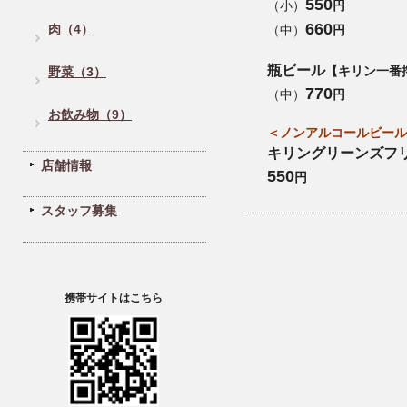
550
（小）
円
660
肉（4）
（中）
円
瓶ビール
【キリン一番
野菜（3）
770
（中）
円
お飲み物（9）
＜ノンアルコールビール
キリングリーンズフ
店舗情報
550
円
スタッフ募集
携帯サイトはこちら