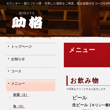
カウンター・掘りごたつ席・充実した個室をご用意。飲み放題付きコース6,00
トップページ
メニュー
お知らせ
コース
お飲み物
メニュー
※写真をクリックすると拡大します。
前菜（2）
ビール
生ビール
【
キリン一番
魚（3）